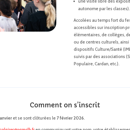
une visite libre des exposi
autonome par les classes).
Accolées au temps fort du fes
accessibles sur inscription p
élémentaires, de collèges, d
ou de centres culturels, ains
dispositifs Culture/Santé (IME
suivis par des associations (
Populaire, Cardan, etc.).
Comment on s’inscrit
janvier
et se sont clôturées le
7 février 2026
.
colaires@oamslb.fr
en communiquant votre nom, votre établissemen