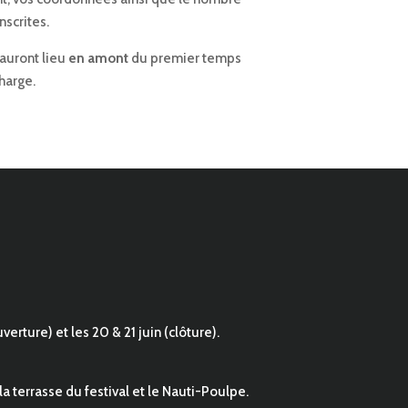
nscrites.
s auront lieu
en amont
du premier temps
charge.
erture) et les 20 & 21 juin (clôture).
 la terrasse du festival et le Nauti-Poulpe.