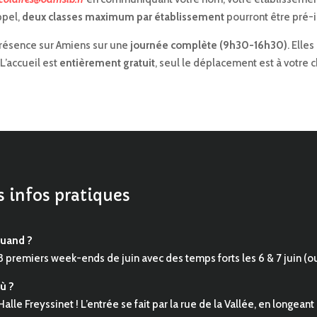
ppel,
deux classes maximum par établissement
pourront être pré-i
présence sur Amiens sur une
journée complète (9h30-16h30)
. Elle
. L’accueil est
entièrement gratuit
, seul le déplacement est à votre 
s infos pratiques
uand ?
3 premiers week-ends de juin avec des temps forts les 6 & 7 juin (ouv
ù ?
 Halle Freyssinet ! L’entrée se fait par la rue de la Vallée, en longeant