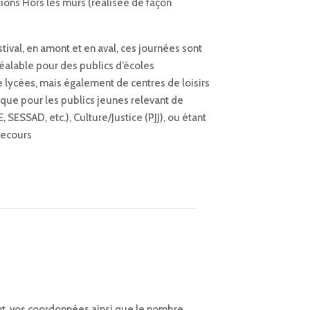
tions Hors les murs (réalisée de façon
tival, en amont et en aval, ces journées sont
réalable pour des publics d’écoles
e lycées, mais également de centres de loisirs
i que pour les publics jeunes relevant de
, SESSAD, etc.), Culture/Justice (PJJ), ou étant
Secours
t, vos coordonnées ainsi que le nombre