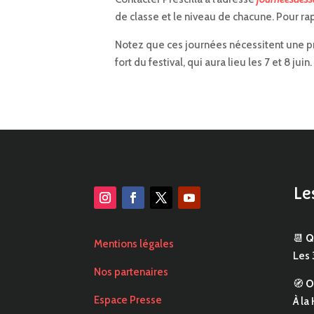
de classe et le niveau de chacune. Pour ra
Notez que ces journées nécessitent une 
fort du festival, qui aura lieu les 7 et 8 juin
Le
📆
Q
Mentions légales
Les 
Nos partenaires
🧭
O
Espace Presse
À la