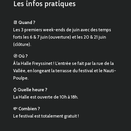
Les infos pratiques
📆
Quand ?
Les 3 premiers week-ends de juin avec des temps
forts les 6 & 7 juin (ouverture) et les 20 & 21 juin
(clôture).
🧭
Où ?
À la Halle Freyssinet ! L’entrée se fait par la rue de la
Vallée, en longeant la terrasse du festival et le Nauti-
Poulpe.
⌚ Q
uelle heure ?
La Halle est ouverte de 10h à 18h.
💸
Combien ?
Le festival est totalement gratuit !