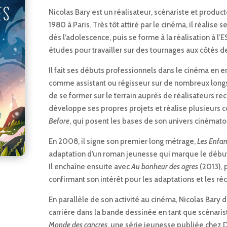
Nicolas Bary est un réalisateur, scénariste et produc
1980 à Paris. Très tôt attiré par le cinéma, il réalise
dès l’adolescence, puis se forme à la réalisation à l
études pour travailler sur des tournages aux côtés d
Il fait ses débuts professionnels dans le cinéma en 
comme assistant ou régisseur sur de nombreux longs
de se former sur le terrain auprès de réalisateurs rec
développe ses propres projets et réalise plusieurs 
Before
, qui posent les bases de son univers cinémat
En 2008, il signe son premier long métrage,
Les Enfa
adaptation d’un roman jeunesse qui marque le début 
Il enchaîne ensuite avec
Au bonheur des ogres
(2013), 
confirmant son intérêt pour les adaptations et les réc
En parallèle de son activité au cinéma, Nicolas Bar
carrière dans la bande dessinée en tant que scénari
Monde des cancres
, une série jeunesse publiée chez 