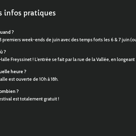
s infos pratiques
uand ?
3 premiers week-ends de juin avec des temps forts les 6 & 7 juin (ouv
ù ?
 Halle Freyssinet ! L’entrée se fait par la rue de la Vallée, en longeant
uelle heure ?
alle est ouverte de 10h à 18h.
ombien ?
estival est totalement gratuit !