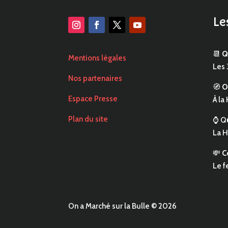
Le
📆
Q
Mentions légales
Les 
Nos partenaires
🧭
O
Espace Presse
À la
Plan du site
⌚ Q
La H
💸
C
Le f
On a Marché sur la Bulle © 2026