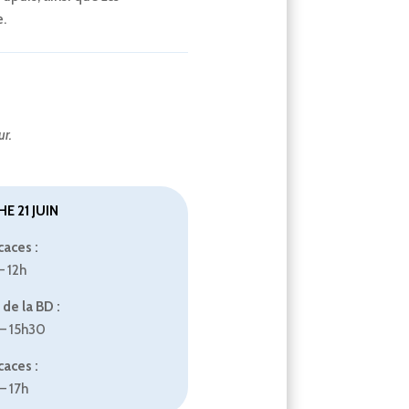
e.
ur.
E 21 JUIN
aces :
– 12h
de la BD :
– 15h30
aces :
– 17h