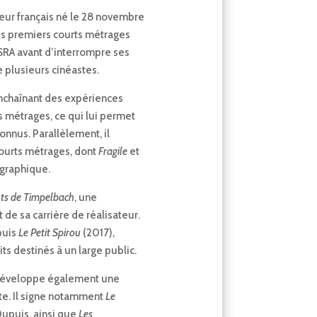
teur français né le 28 novembre
 ses premiers courts métrages
’ESRA avant d’interrompre ses
e plusieurs cinéastes.
enchaînant des expériences
 métrages, ce qui lui permet
onnus. Parallèlement, il
courts métrages, dont
Fragile
et
ographique.
nts de Timpelbach
, une
de sa carrière de réalisateur.
puis
Le Petit Spirou
(2017),
its destinés à un large public.
y développe également une
ste. Il signe notamment
Le
Dupuis, ainsi que
Les