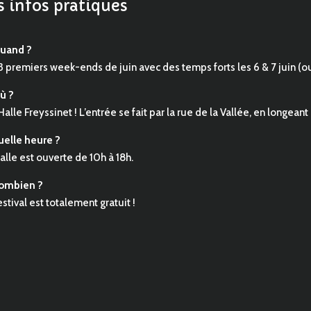
s infos pratiques
uand ?
3 premiers week-ends de juin avec des temps forts les 6 & 7 juin (ouv
ù ?
 Halle Freyssinet ! L’entrée se fait par la rue de la Vallée, en longeant
uelle heure ?
alle est ouverte de 10h à 18h.
ombien ?
estival est totalement gratuit !