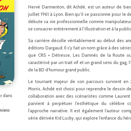
Hervé Darmenton, dit Achdé, est un auteur de ban
juillet 1961 à Lyon. Bien qu’il se passionne pour le d
débute sa vie professionnelle comme manipulateur 
se consacrer entièrement à l’illustration et à la publ
Sa carrière décolle véritablement au début des ann
éditions Dargaud. Il s’y fait un nom grâce à des séri
que CRS = Détresse, Les Damnés de la Route ou 
caractérisé par un trait vif et un grand sens du gag,
de la BD d’humour grand public.
Le tournant majeur de son parcours survient en 
Morris, Achdé est choisi pour reprendre le dessin d
ur dans
collaboration avec des scénaristes comme Laurent G
parvient à perpétuer l’esthétique du célèbre 
miens
l’approche narrative. Il est également l’auteur com
série dérivée Kid Lucky, qui explore l’enfance du hér