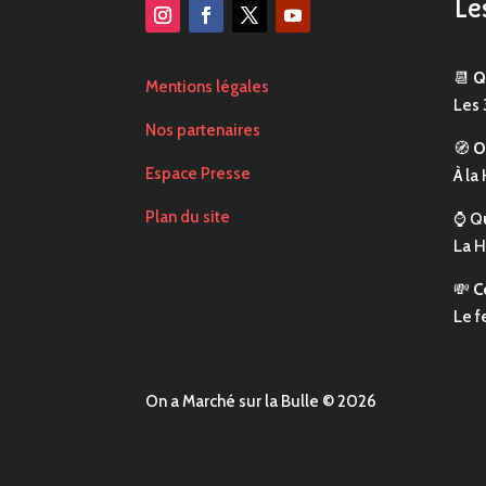
Le
📆
Q
Mentions légales
Les 
Nos partenaires
🧭
O
Espace Presse
À la
Plan du site
⌚ Q
La H
💸
C
Le f
On a Marché sur la Bulle © 2026