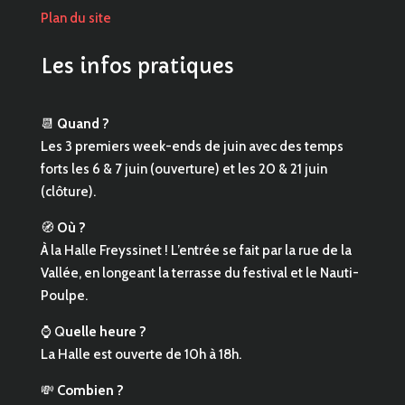
Plan du site
Les infos pratiques
📆
Quand ?
Les 3 premiers week-ends de juin avec des temps
forts les 6 & 7 juin (ouverture) et les 20 & 21 juin
(clôture).
🧭
Où ?
À la Halle Freyssinet ! L’entrée se fait par la rue de la
Vallée, en longeant la terrasse du festival et le Nauti-
Poulpe.
⌚ Q
uelle heure ?
La Halle est ouverte de 10h à 18h.
💸
Combien ?