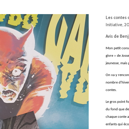
Les contes 
Initiative, 2
Avis de Ben
Mon petit conse
givre » de Josse
jeunesse, mais 
On va y rencont
nombre d’hivers
contes.
Le gros point fo
du fond que de 
chaque conte a
enfants qui éc