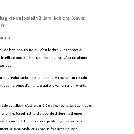
du givre
de Josselin Billard, éditions Komics
019
jamin
il de lecture aujourd’hui c’est le titre « Les contes du
lin Billard aux éditions Komics Initiative. C’est un album
pas que !
rer La Baba Mola, une taupe qui a vu passer un certain
, et un groupe d’enfants à qui elle va narrer différents
s
rt de cet album c’est la variété de
es récits, tant au niveau
,
la forme. Josselin Billard y aborde différents thèmes
yant pour but de donner une petite leçon de vie aux
,
outent la Baba Mola
et à chaque fois avec un style