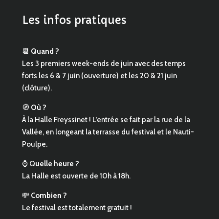
Les infos pratiques
📆
Quand ?
Les 3 premiers week-ends de juin avec des temps
forts les 6 & 7 juin (ouverture) et les 20 & 21 juin
(clôture).
🧭
Où ?
À la Halle Freyssinet ! L’entrée se fait par la rue de la
Vallée, en longeant la terrasse du festival et le Nauti-
Poulpe.
⌚ Q
uelle heure ?
La Halle est ouverte de 10h à 18h.
💸
Combien ?
Le festival est totalement gratuit !